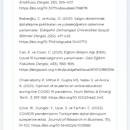
Enstitüsü Dergisi, 51
(1), 395-407.
https://doi.org/10.30794/pausbed.1116878
Babaoğlu, C. ve Kulaç, O. (2021). Salgın döneminde
dijitalleşme politikaları ve yükseköğretim sistemine
yansımalar.
Eskişehir Osmangazi Üniversitesi Sosyal
Bilimler Dergisi, 22
(2), 417-425.
https://doi.org/10.17494/ogusbd.1040772
Can, E. ve Ozan, C. (2021). Eğitim Bilişim Ağı (EBA):
Covid-19 küresel salgınının yansımaları.
Gazi Eğitim
Fakültesi Dergisi, 41
(3), 1553-1595.
https://dergipark.org.tr/en/pub/gefad/issue/67470/883516
Chakraborty P, Mittal P, Gupta MS, Yadav S. ve Arora
A. (2021). Opinion of students on online education
during the COVID-19 pandemic.
Hum Behav & Emerg
Tech
.,
3
, 357–365. https://doi.org/10.1002/hbe2.240
Çınar, B., Güngör, Y., Uyar, S. ve Tarhan, C. (2022).
COVID19 pandemisinin Türkiye’deki dijital dönüşüm
süreçlerine etkisi.
Journal of Research in Business
,
7
(1),
91-102. https://doi.org/10.54452/jrb.1025565