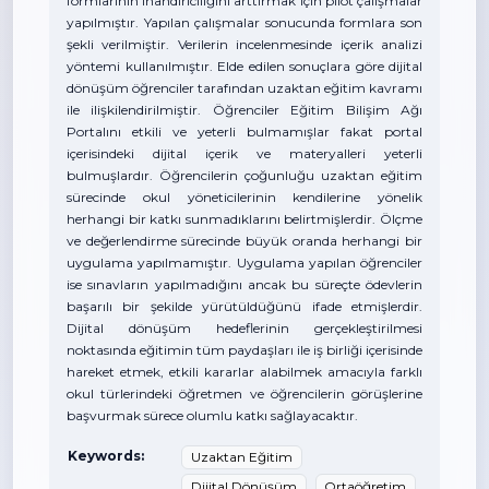
formlarının inandırıcılığını arttırmak için pilot çalışmalar
yapılmıştır. Yapılan çalışmalar sonucunda formlara son
şekli verilmiştir. Verilerin incelenmesinde içerik analizi
yöntemi kullanılmıştır. Elde edilen sonuçlara göre dijital
dönüşüm öğrenciler tarafından uzaktan eğitim kavramı
ile ilişkilendirilmiştir. Öğrenciler Eğitim Bilişim Ağı
Portalını etkili ve yeterli bulmamışlar fakat portal
içerisindeki dijital içerik ve materyalleri yeterli
bulmuşlardır. Öğrencilerin çoğunluğu uzaktan eğitim
sürecinde okul yöneticilerinin kendilerine yönelik
herhangi bir katkı sunmadıklarını belirtmişlerdir. Ölçme
ve değerlendirme sürecinde büyük oranda herhangi bir
uygulama yapılmamıştır. Uygulama yapılan öğrenciler
ise sınavların yapılmadığını ancak bu süreçte ödevlerin
başarılı bir şekilde yürütüldüğünü ifade etmişlerdir.
Dijital dönüşüm hedeflerinin gerçekleştirilmesi
noktasında eğitimin tüm paydaşları ile iş birliği içerisinde
hareket etmek, etkili kararlar alabilmek amacıyla farklı
okul türlerindeki öğretmen ve öğrencilerin görüşlerine
başvurmak sürece olumlu katkı sağlayacaktır.
Keywords:
Uzaktan Eğitim
Dijital Dönüşüm
Ortaöğretim