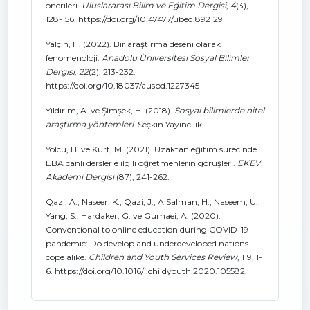
önerileri.
Uluslararası Bilim ve Eğitim Dergisi
,
4
(3),
128-156. https://doi.org/10.47477/ubed.892129
Yalçın, H. (2022). Bir araştırma deseni olarak
fenomenoloji.
Anadolu Üniversitesi Sosyal Bilimler
Dergisi
,
22
(2), 213-232.
https://doi.org/10.18037/ausbd.1227345
Yıldırım, A. ve Şimşek, H. (2018).
Sosyal bilimlerde nitel
araştırma yöntemleri
. Seçkin Yayıncılık.
Yolcu, H. ve Kurt, M. (2021). Uzaktan eğitim sürecinde
EBA canlı derslerle ilgili öğretmenlerin görüşleri.
EKEV
Akademi Dergisi
(87), 241-262.
Qazi, A., Naseer, K., Qazi, J., AlSalman, H., Naseem, U.,
Yang, S., Hardaker, G. ve Gumaei, A. (2020).
Conventional to online education during COVID-19
pandemic: Do develop and underdeveloped nations
cope alike.
Children and Youth Services Review
, 119, 1-
6. https://doi.org/10.1016/j.childyouth.2020.105582.