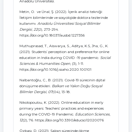
Anadolu Üniversitesi.
Metin, O. ve Ünal, Ş. (2022). İçerik analizi tekniği:
İletişim bilimlerinde ve sosyolojide doktora tezlerinde
kullanımı.
Anadolu Üniversitesi Sosyal Bilimler
Dergisi
,
22
(2), 273-294.
https://doi.org/10.18037/ausbd.1227356
Muthuprasad, T., Aiswarya, S., Aditya, K.S, Jha, G., K.
(2021). Students’ perception and preference for online
education in India during COVID -19 pandemic.
Social
Sciences & Humanities Open
, (3), 1-11.
https://doi.org/10.1016/j.ssaho.2020.100101
Nalbantoğlu, C., B. (2021). Covid-19 sürecinin dijital
dönüşüme etkileri.
Balkan ve Yakın Doğu Sosyal
Bilimler Dergisi
,
07
(04), 13-18.
Nikolopoulou, K. (2022). Online education in early
primary years: Teachers’ practices and experiences
during the COVID-19 Pandemic.
Education Sciences
,
12
(2), 76. https://doi.org/10.3390/educsci12020076
Özbaşı, D. (2021). Salgın sürecinde ölçme