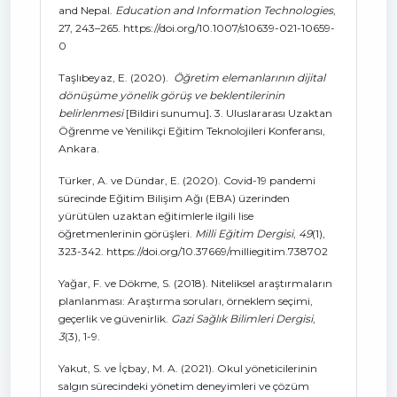
and Nepal.
Education and Information Technologies
,
27, 243–265. https://doi.org/10.1007/s10639-021-10659-
0
Taşlıbeyaz, E. (2020).
Öğretim elemanlarının dijital
dönüşüme yönelik görüş ve beklentilerinin
belirlenmesi
[Bildiri sunumu]
.
3. Uluslararası Uzaktan
Öğrenme ve Yenilikçi Eğitim Teknolojileri Konferansı,
Ankara.
Türker, A. ve Dündar, E. (2020). Covid-19 pandemi
sürecinde Eğitim Bilişim Ağı (EBA) üzerinden
yürütülen uzaktan eğitimlerle ilgili lise
öğretmenlerinin görüşleri.
Milli Eğitim Dergisi
,
49
(1),
323-342. https://doi.org/10.37669/milliegitim.738702
Yağar, F. ve Dökme, S. (2018). Niteliksel araştırmaların
planlanması: Araştırma soruları, örneklem seçimi,
geçerlik ve güvenirlik.
Gazi Sağlık Bilimleri Dergisi
,
3
(3), 1-9.
Yakut, S. ve İçbay, M. A. (2021). Okul yöneticilerinin
salgın sürecindeki yönetim deneyimleri ve çözüm