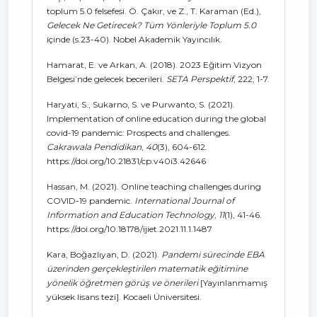
toplum 5.0 felsefesi. Ö. Çakır, ve Z., T. Karaman (Ed.),
Gelecek Ne Getirecek? Tüm Yönleriyle Toplum 5.0
içinde (s.23-40). Nobel Akademik Yayıncılık.
Hamarat, E. ve Arkan, A. (2018). 2023 Eğitim Vizyon
Belgesi’nde gelecek becerileri.
SETA Perspektif
, 222, 1-7.
Haryati, S., Sukarno, S. ve Purwanto, S. (2021).
Implementation of online education during the global
covid-19 pandemic: Prospects and challenges.
Cakrawala Pendidikan
,
40
(3), 604-612.
https://doi.org/10.21831/cp.v40i3.42646
Hassan, M. (2021). Online teaching challenges during
COVID-19 pandemic.
International Journal of
Information and Education Technology
,
11
(1), 41-46.
https://doi.org/10.18178/ijiet.2021.11.1.1487
Kara, Boğazlıyan, D. (2021).
Pandemi sürecinde EBA
üzerinden gerçekleştirilen matematik eğitimine
yönelik öğretmen görüş ve önerileri
[Yayınlanmamış
yüksek lisans tezi]. Kocaeli Üniversitesi.