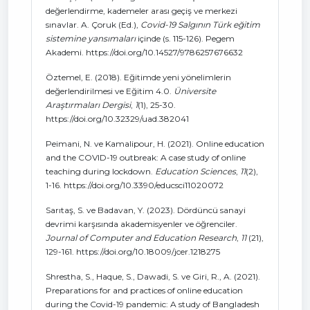
değerlendirme, kademeler arası geçiş ve merkezi
sınavlar. A. Çoruk (Ed.),
Covid-19 Salgının Türk eğitim
sistemine yansımaları
içinde (s. 115-126). Pegem
Akademi. https://doi.org/10.14527/9786257676632
Öztemel, E. (2018). Eğitimde yeni yönelimlerin
değerlendirilmesi ve Eğitim 4.0.
Üniversite
Araştırmaları Dergisi
,
1
(1), 25-30.
https://doi.org/10.32329/uad.382041
Peimani, N. ve Kamalipour, H. (2021). Online education
and the COVID-19 outbreak: A case study of online
teaching during lockdown.
Education Sciences
,
11
(2),
1-16. https://doi.org/10.3390/educsci11020072
Sarıtaş, S. ve Badavan, Y. (2023). Dördüncü sanayi
devrimi karşısında akademisyenler ve öğrenciler.
Journal of Computer and Education Research
,
11
(21),
129-161. https://doi.org/10.18009/jcer.1218275
Shrestha, S., Haque, S., Dawadi, S. ve Giri, R., A. (2021).
Preparations for and practices of online education
during the Covid-19 pandemic: A study of Bangladesh