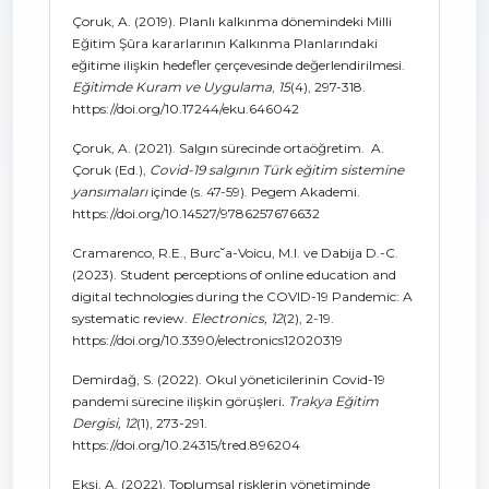
Çoruk, A. (2019). Planlı kalkınma dönemindeki Milli
Eğitim Şûra kararlarının Kalkınma Planlarındaki
eğitime ilişkin hedefler çerçevesinde değerlendirilmesi.
Eğitimde Kuram ve Uygulama
,
15
(4), 297-318.
https://doi.org/10.17244/eku.646042
Çoruk, A. (2021). Salgın sürecinde ortaöğretim. A.
Çoruk (Ed.),
Covid-19 salgının Türk eğitim sistemine
yansımaları
içinde (s. 47-59). Pegem Akademi.
https://doi.org/10.14527/9786257676632
Cramarenco, R.E., Burc˘a-Voicu, M.I. ve Dabija D.-C.
(2023). Student perceptions of online education and
digital technologies during the COVID-19 Pandemic: A
systematic review.
Electronics,
12
(2), 2-19.
https://doi.org/10.3390/electronics12020319
Demirdağ, S. (2022). Okul yöneticilerinin Covid-19
pandemi sürecine ilişkin görüşleri
. Trakya Eğitim
Dergisi, 12
(1), 273-291.
https://doi.org/10.24315/tred.896204
Ekşi, A. (2022). Toplumsal risklerin yönetiminde