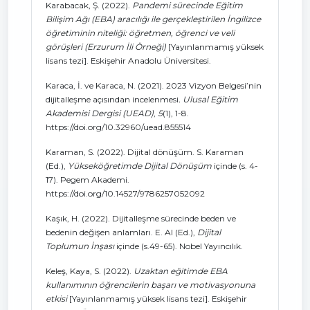
Karabacak, Ş. (2022).
Pandemi sürecinde Eğitim
Bilişim Ağı (EBA) aracılığı ile gerçekleştirilen İngilizce
öğretiminin niteliği: öğretmen, öğrenci ve veli
görüşleri (Erzurum İli Örneği)
[Yayınlanmamış yüksek
lisans tezi]. Eskişehir Anadolu Üniversitesi.
Karaca, İ. ve Karaca, N. (2021). 2023 Vizyon Belgesi’nin
dijitalleşme açısından incelenmesi
. Ulusal Eğitim
Akademisi Dergisi (UEAD)
,
5
(1), 1-8.
https://doi.org/10.32960/uead.855514
Karaman, S. (2022). Dijital dönüşüm. S. Karaman
(Ed.),
Yükseköğretimde Dijital Dönüşüm
içinde (s. 4-
17). Pegem Akademi.
https://doi.org/10.14527/9786257052092
Kaşık, H. (2022). Dijitalleşme sürecinde beden ve
bedenin değişen anlamları. E. Al (Ed.),
Dijital
Toplumun İnşası
içinde (s.49-65). Nobel Yayıncılık.
Keleş, Kaya, S. (2022).
Uzaktan eğitimde EBA
kullanımının öğrencilerin başarı ve motivasyonuna
etkisi
[Yayınlanmamış yüksek lisans tezi]. Eskişehir