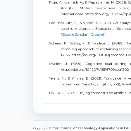
Riga, A., Ioannidi, V., & Papayiannis, N. (2021).
Koc (Ed.), Modern perspectives in lang
International. https://doi.org/10.9734/bp
Sani-Bozkurt, S., & Vuran, S. (2014). An analysis
spectrum disorders. Educational Sciences: 
[Google Scholar]
[Crossref]
Scherer, R., Siddiq, F., & Tondeur, J. (2019).
modeling approach to explaining teacher
13–35. https://doi.org/10.1016/j.compedu
Sweller, J. (1988). Cognitive load during 
https://doi.org/10.1207/s15516709cog1202
Temiz, N., & Yılmaz, B. (2021). Türkiye’de ilk v
incelenmesi. Yaşadıkça Eğitim, 35(1), 104
UNESCO. (2019). Beijing consensus on artificial
Copyright © 2026
Journal of Technology Applications in Edu