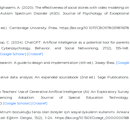
ghasemi, A. (2020). The effectiveness of social stories with video modeling on
 Autism Spectrum Disorder (ASD). Journal of Psychology of Exceptional
ed.). Cambridge University Press. https://doi.org/10.1017/CBO9780511811678
p, C. (2024). ChatGPT: Artificial intelligence as a potential tool for parents
Cyberpsychology, Behavior, and Social Networking, 27(2), 135–148.
[Google Scholar]
[Crossref]
ve research: A guide to design and implementation (4th ed.). Jossey-Bass.
[Google
tative data analysis: An expanded sourcebook (2nd ed.). Sage Publications.
 Teachers’ Use of Generative Artificial Intelligence (AI): An Exploratory Survey
encing Adoption. Journal of Special Education Technology.
00
[Google Scholar]
[Crossref]
pektrum bozukluğu tanısı olan bireyler için sosyal öykülerin kullanımı. Ankara
Özel Eğitim Dergisi, 13(2), 1–24. https://doi.org/10.1501/Ozlegt_0000000168