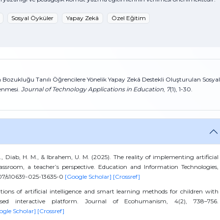
Sosyal Öyküler
Yapay Zekâ
Özel Eğitim
 Bozukluğu Tanılı Öğrencilere Yönelik Yapay Zekâ Destekli Oluşturulan Sosyal
enmesi.
Journal of Technology Applications in Education
,
7
(1), 1-30.
M. A., Diab, H. M., & Ibrahem, U. M. (2025). The reality of implementing artificial
classroom, a teacher’s perspective. Education and Information Technologies,
1007/s10639-025-13635-0
[Google Scholar]
[Crossref]
ations of artificial intelligence and smart learning methods for children with
sed interactive platform. Journal of Ecohumanism, 4(2), 738–756.
ogle Scholar]
[Crossref]