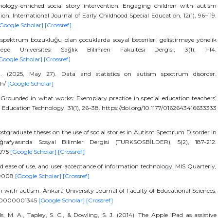
logy-enriched social story intervention: Engaging children with autism
n. International Journal of Early Childhood Special Education, 12(1), 96–119.
Google Scholar]
[Crossref]
 spektrum bozukluğu olan çocuklarda sosyal becerileri geliştirmeye yönelik
epe Üniversitesi Sağlık Bilimleri Fakültesi Dergisi, 3(1), 1-14.
Google Scholar]
[Crossref]
n. (2025, May 27). Data and statistics on autism spectrum disorder.
ch/
[Google Scholar]
). Grounded in what works: Exemplary practice in special education teachers’
l Education Technology, 31(1), 26–38. https://doi.org/10.1177/0162643416633333
stgraduate theses on the use of social stories in Autism Spectrum Disorder in
ğrafyasında Sosyal Bilimler Dergisi (TURKSOSBİLDER), 5(2), 187-212.
4975
[Google Scholar]
[Crossref]
ved ease of use, and user acceptance of information technology. MIS Quarterly,
249008
[Google Scholar]
[Crossref]
dren with autism. Ankara University Journal of Faculty of Educational Sciences,
fak_0000001345
[Google Scholar]
[Crossref]
ds, M. A., Tapley, S. C., & Dowling, S. J. (2014). The Apple iPad as assistive