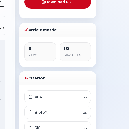
e
Download PDF
2.3
Article Metric
8
16
Views
Downloads
l
i
a
i
Citation
i
,
n
APA
r
l
n
BibTeX
.
,
RIS