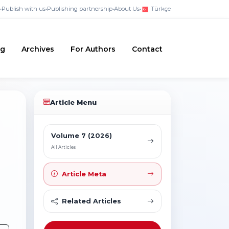
•
Publish with us
•
Publishing partnership
•
About Us
•
Türkçe
ng
Archives
For Authors
Contact
Article Menu
Volume 7 (2026)
All Articles
Article Meta
Related Articles