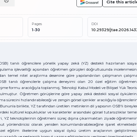
Cite this articl
Pages
DOI
1-30
10.29329/jtae.2026.143
 tanılı öğrencilere yönelik yapay zekâ (YZ) destekli hazırlanan sosya
uygulama işlevselliği açısından öğretmen görüşleri doğrultusunda incelenmesin
dan temel nitel araştırma desenine göre yapılandırılan çalışmanın çalışm
B tanılı öğrencilerle çalışma deneyimi olan 20 özel eğitim öğretmen
üşme formu aracılığıyla toplanmış; Teknoloji Kabul Modeli ve Bilişsel Yük Teoris
utulmuştur. Öğretmen görüşlerine göre yapay zekâ destekli sosyal öykülerin
 sürecini hızlandırabileceği ve zengin görsel içerikler aracılığıyla öğrencileri
ununla birlikte, YZ tarafından üretilen metinlerin dil yapısının OSB'li bireyle
rdeki kültürel kopukluklar ve karakterler arasındaki görsel tutarsızlıklar teme
şleri, YZ teknolojilerinin öğretmeni süreç dışına çıkarmaktan ziyade öğretmeni
omut yönlendiricisi olarak yeniden konumlandırabileceğine işaret etmektedir
l eğitim ilkelerine uygun sosyal öykü üretim araçlarının geliştirilmesi
yazarlığı ve pedagojik komut yazma eğitimlerinin verilmesi önerilmektedir.