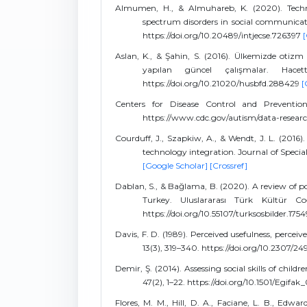
Almumen, H., & Almuhareb, K. (2020). Techno
spectrum disorders in social communicatio
https://doi.org/10.20489/intjecse.726397
[
Aslan, K., & Şahin, S. (2016). Ülkemizde otizm
yapılan güncel çalışmalar. Hacett
https://doi.org/10.21020/husbfd.288429
[
Centers for Disease Control and Preventio
https://www.cdc.gov/autism/data-resear
Courduff, J., Szapkiw, A., & Wendt, J. L. (2016
technology integration. Journal of Specia
[Google Scholar]
[Crossref]
Dablan, S., & Bağlama, B. (2020). A review of po
Turkey. Uluslararası Türk Kültür Co
https://doi.org/10.55107/turksosbilder.175
Davis, F. D. (1989). Perceived usefulness, percei
13(3), 319–340. https://doi.org/10.2307/
Demir, Ş. (2014). Assessing social skills of chil
47(2), 1–22. https://doi.org/10.1501/Egi
Flores, M. M., Hill, D. A., Faciane, L. B., Edwar