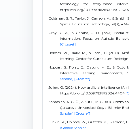
technology for story-based interv
https://doi.org/10.1177/01626434140290
Goldman, S. R., Taylor, J., Carreon, A., & Smith, 
Special Education Technology, 39(3), 434
Gray, C. A., & Garand, J. D. (1993). Social s
information. Focus on Autistic Behavio
[Crossref]
Holmes, W., Bialik, M., & Fadel, C. (2019). Art
learning. Center for Curriculum Redesign
Hopcan, S., Polat, E., Ozturk, M. E., & Ozturk, 
Interactive Learning Environments, 31
Scholar]
[Crossref]
Julien, G. (2024). How artificial intelligence (A
https://doi.org/10.5897/ERR2024.4404
[G
Karaaslan, A. G. Ö., & Kutlu, M. (2010). Otizm 
Çukurova Üniversitesi Sosyal Bilimler Enst
Scholar]
[Crossref]
Luckin, R., Holmes, W., Griffiths, M., & Forcier,
[Google Scholar]