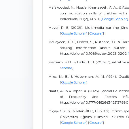
Malakootiasl, N., Hossienkhanzadeh, A. A., & Abol
communication skills of children with
Individuals, 20(2), 61-70.
[Google Scholar]
Mayer, R. E. (2009). Multimedia learning (2nd 
[Google Scholar]
[Crossref]
McFayden, T. C., Bristol, S., Putnam, O., & Harro
seeking information about autism. 
https://doi.org/10.1089/cyber.2023.0202
Merriam, S. B., & Tisdell, E. J. (2016). Qualitati
Scholar]
Miles, M. B., & Huberman, A. M. (1994). Quali
[Google Scholar]
Naatz, A., & Ruppar, A. (2025). Special Education
of Frequency and Factors Influ
https://doi.org/10.1177/016264342513798
Olçay-Gül, S., & Tekin-İftar, E. (2012). Otizm s
Üniversitesi Eğitim Bilimleri Fakültesi 
[Google Scholar]
[Crossref]