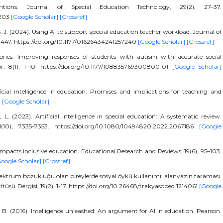
entions. Journal of Special Education Technology, 29(2), 27–37.
0203
[Google Scholar]
[Crossref]
S. J. (2024). Using AI to support special education teacher workload. Journal of
–447. https://doi.org/10.1177/01626434241257240
[Google Scholar]
[Crossref]
tories: Improving responses of students with autism with accurate social
r, 8(1), 1–10. https://doi.org/10.1177/108835769300800101
[Google Scholar]
ificial intelligence in education: Promises and implications for teaching and
.
[Google Scholar]
L. (2023). Artificial intelligence in special education: A systematic review.
(10), 7335-7353. https://doi.org/10.1080/10494820.2022.2067186
[Google
I) impacts inclusive education. Educational Research and Reviews, 19(6), 95–103.
oogle Scholar]
[Crossref]
spektrum bozukluğu olan bireylerde sosyal öykü kullanımı: alanyazın taraması.
itüsü Dergisi, 19(2), 1-17. https://doi.org/10.26468/trakyasobed.1214061
[Google
 L. B. (2016). Intelligence unleashed: An argument for AI in education. Pearson.