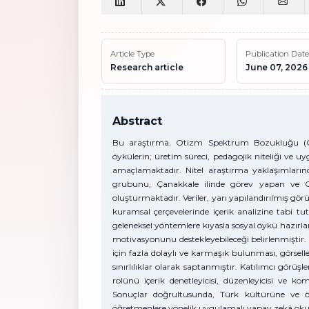
Article Type
Publication Date
Research article
June 07, 2026
Abstract
Bu araştırma, Otizm Spektrum Bozukluğu (OSB)
öykülerin; üretim süreci, pedagojik niteliği ve 
amaçlamaktadır. Nitel araştırma yaklaşımların
grubunu, Çanakkale ilinde görev yapan ve OS
oluşturmaktadır. Veriler, yarı yapılandırılmış gör
kuramsal çerçevelerinde içerik analizine tabi t
geleneksel yöntemlere kıyasla sosyal öykü hazırlama
motivasyonunu destekleyebileceği belirlenmiştir. B
için fazla dolaylı ve karmaşık bulunması, görselle
sınırlılıklar olarak saptanmıştır. Katılımcı görü
rolünü içerik denetleyicisi, düzenleyicisi ve k
Sonuçlar doğrultusunda, Türk kültürüne ve öze
öğretmenlere yönelik uygulamalı yapay zekâ okur