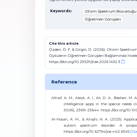
Keywords:
Otizm Spektrum Bozukluğu
Öğretmen Görüşleri
Cite this article
Özden, Ö. F. & Girgin, D. (2026). Otizm Spektrum
Öykülerin Öğretmen Görüşleri Bağlamında İncel
https://doi.org/10.29329/jtae.2026.1432.3
Reference
Alhaif, A. M., Aleidi, A. I., Ali, D. A., Besheir, 
intelligence apps in the special needs 
30(16), 23619-23644. https://doi.org/10.
Al-Hosan, A. M., & Alrajhi, N. A. (2025). Applic
autism spectrum disorder: A propo
https://doi.org/10.62754/joe.v4i2.6345
[Go