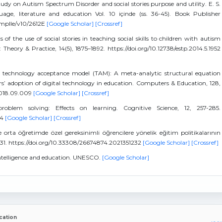
 Study on Autism Spectrum Disorder and social stories purpose and utility. E. S.
uage, literature and education Vol. 10 içinde (ss. 36-45). Book Publisher
i/mplle/v10/2612E
[Google Scholar]
[Crossref]
 of the use of social stories in teaching social skills to children with autism
Theory & Practice, 14(5), 1875–1892. https://doi.org/10.12738/estp.2014.5.1952
 The technology acceptance model (TAM): A meta-analytic structural equation
s’ adoption of digital technology in education. Computers & Education, 128,
.2018.09.009
[Google Scholar]
[Crossref]
problem solving: Effects on learning. Cognitive Science, 12, 257-285.
_4
[Google Scholar]
[Crossref]
e orta öğretimde özel gereksinimli öğrencilere yönelik eğitim politikalarının
–131. https://doi.org/10.33308/26674874.2021351232
[Google Scholar]
[Crossref]
 intelligence and education. UNESCO.
[Google Scholar]
cation