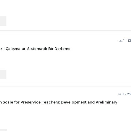
)
ss.
1 - 1
li Çalışmalar: Sistematik Bir Derleme
ss.
1 - 2
on Scale for Preservice Teachers: Development and Preliminary