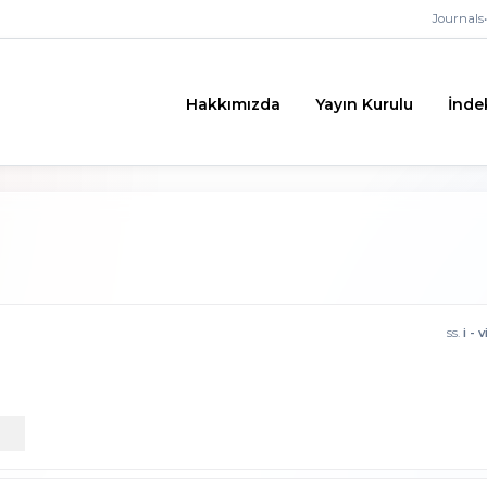
Journals
•
Hakkımızda
Yayın Kurulu
İnde
ss.
i - v
)