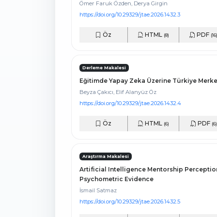
Ömer Faruk Özden, Derya Girgin
https://doi.org/10.29329/jtae.2026.1432.3
Öz
HTML
PDF
(8)
(16
Derleme Makalesi
Eğitimde Yapay Zeka Üzerine Türkiye Merkez
Beyza Çakıcı, Elif Alanyüz Öz
https://doi.org/10.29329/jtae.2026.1432.4
Öz
HTML
PDF
(6)
(6)
Araştırma Makalesi
Artificial Intelligence Mentorship Percepti
Psychometric Evidence
İsmail Satmaz
https://doi.org/10.29329/jtae.2026.1432.5