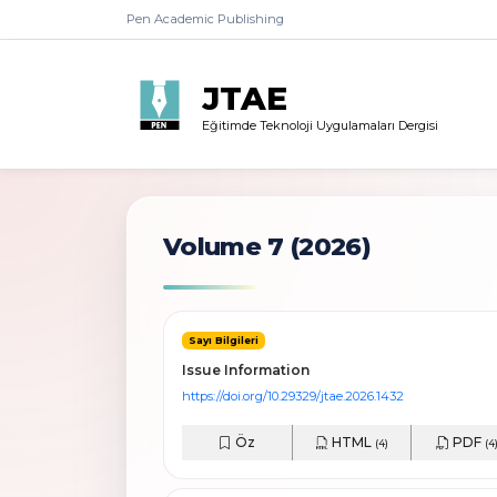
Pen Academic Publishing
JTAE
Eğitimde Teknoloji Uygulamaları Dergisi
Volume 7 (2026)
Sayı Bilgileri
Issue Information
https://doi.org/10.29329/jtae.2026.1432
Öz
HTML
PDF
(4)
(4