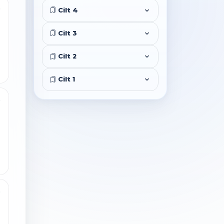
9
Cilt 4
Cilt 3
Cilt 2
Cilt 1
0
0