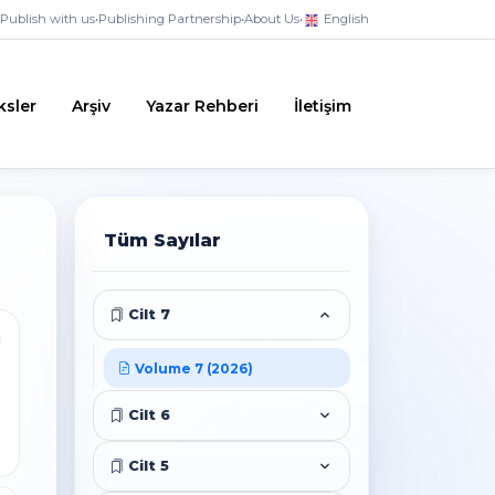
Publish with us
•
Publishing Partnership
•
About Us
•
English
ksler
Arşiv
Yazar Rehberi
İletişim
Tüm Sayılar
Cilt 7
i
Volume 7 (2026)
Cilt 6
Cilt 5