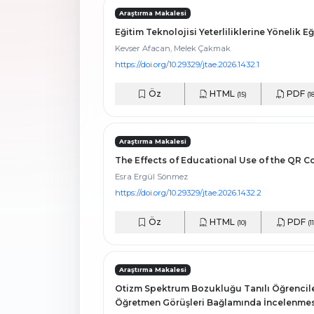
Araştırma Makalesi
Eğitim Teknolojisi Yeterliliklerine Yönelik 
Kevser Afacan, Melek Çakmak
https://doi.org/10.29329/jtae.2026.1432.1
Öz
HTML
PDF
(15)
(1
Araştırma Makalesi
The Effects of Educational Use of the QR 
Esra Ergül Sönmez
https://doi.org/10.29329/jtae.2026.1432.2
Öz
HTML
PDF
(10)
(11
Araştırma Makalesi
Otizm Spektrum Bozukluğu Tanılı Öğrencile
Öğretmen Görüşleri Bağlamında İncelenmes