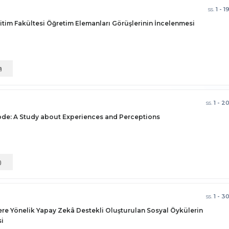
ss.
1 - 1
Eğitim Fakültesi Öğretim Elemanları Görüşlerinin İncelenmesi
8)
ss.
1 - 2
Code: A Study about Experiences and Perceptions
)
ss.
1 - 3
re Yönelik Yapay Zekâ Destekli Oluşturulan Sosyal Öykülerin
i