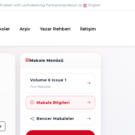
Publish with us
•
Publishing Partnership
•
About Us
•
English
ksler
Arşiv
Yazar Rehberi
İletişim
Makale Menüsü
Volume 6 Issue 1
Tüm Makaleler
Makale Bilgileri
Benzer Makaleler
p