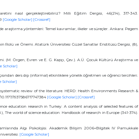
tini nasıl gerçekleştirebiliriz? Milli Eğitim Dergisi, 46(214), 317-343.
09
[Google Scholar]
[Crossref]
imde araştırma yöntemleri: Temel kavramlar, ilkeler ve süreçler. Ankara: Pegem
n Rolü ve Önemi. Atatürk Üniversitesi Güzel Sanatlar Enstitüsü Dergisi, (8),
timi. (M. Örgen, Evren ve E. G. Kapçı, Çev.). A.Ü. Çocuk Kültürü Araştırma ve
e Scholar]
çısından ders dışı (informal) etkinliklere yönelik öğretmen ve öğrenci tercihleri.
e Scholar]
 a systematic review of the literature. HERD: Health Environments Research &
org/10.1177/1937586717747384
[Google Scholar]
[Crossref]
ience education research in Turkey: A content analysis of selected features of
d.), The world of science education: Handbook of research in Europe (341-374).
mlarında Algı Psikolojisi. Akademik Bilişim 2006+Bilgitek IV Pamukkale
niversitesi.
[Google Scholar]