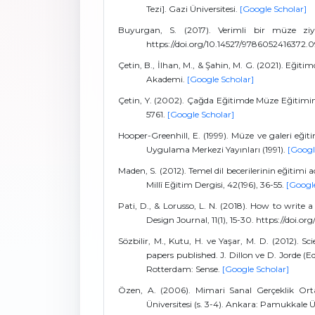
Tezi]. Gazi Üniversitesi.
[Google Scholar]
Buyurgan, S. (2017). Verimli bir müze ziyare
https://doi.org/10.14527/9786052416372.
Çetin, B., İlhan, M., & Şahin, M. G. (2021). Eğit
Akademi.
[Google Scholar]
Çetin, Y. (2002). Çağda Eğitimde Müze Eğitimini
5761.
[Google Scholar]
Hooper-Greenhill, E. (1999). Müze ve galeri eği
Uygulama Merkezi Yayınları (1991).
[Googl
Maden, S. (2012). Temel dil becerilerinin eğitimi a
Millî Eğitim Dergisi, 42(196), 36-55.
[Googl
Pati, D., & Lorusso, L. N. (2018). How to write
Design Journal, 11(1), 15-30. https://doi.
Sözbilir, M., Kutu, H. ve Yaşar, M. D. (2012). Sc
papers published. J. Dillon ve D. Jorde (E
Rotterdam: Sense.
[Google Scholar]
Özen, A. (2006). Mimari Sanal Gerçeklik Orta
Üniversitesi (s. 3-4). Ankara: Pamukkale Ü