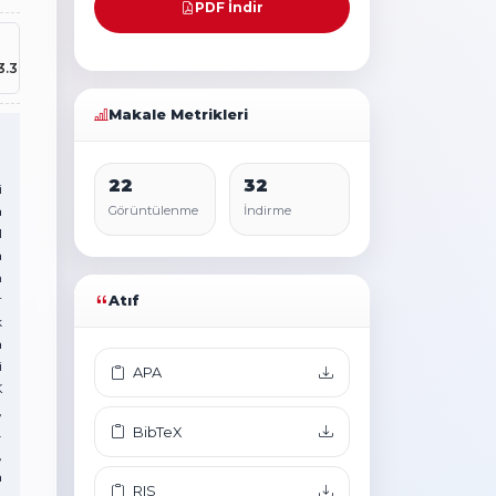
PDF İndir
3.3
Makale Metrikleri
22
32
i
a
Görüntülenme
İndirme
l
a
n
r
Atıf
k
a
i
APA
K
,
BibTeX
.
,
a
RIS