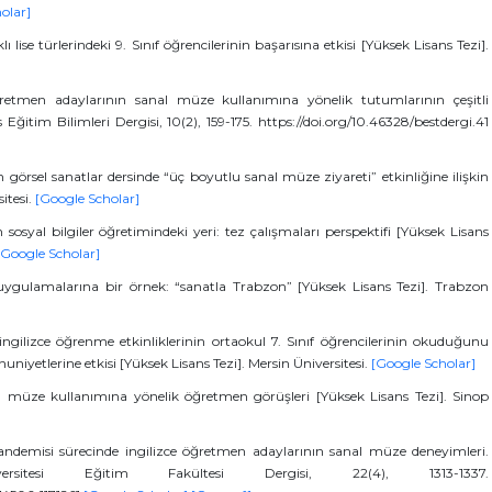
olar]
 lise türlerindeki 9. Sınıf öğrencilerinin başarısına etkisi [Yüksek Lisans Tezi].
retmen adaylarının sanal müze kullanımına yönelik tutumlarının çeşitli
ğitim Bilimleri Dergisi, 10(2), 159-175. https://doi.org/10.46328/bestdergi.41
in görsel sanatlar dersinde “üç boyutlu sanal müze ziyareti” etkinliğine ilişkin
itesi.
[Google Scholar]
osyal bilgiler öğretimindeki yeri: tez çalışmaları perspektifi [Yüksek Lisans
[Google Scholar]
e uygulamalarına bir örnek: “sanatla Trabzon” [Yüksek Lisans Tezi]. Trabzon
li ingilizce öğrenme etkinliklerinin ortaokul 7. Sınıf öğrencilerinin okuduğunu
yetlerine etkisi [Yüksek Lisans Tezi]. Mersin Üniversitesi.
[Google Scholar]
nal müze kullanımına yönelik öğretmen görüşleri [Yüksek Lisans Tezi]. Sinop
andemisi sürecinde ingilizce öğretmen adaylarının sanal müze deneyimleri.
itesi Eğitim Fakültesi Dergisi, 22(4), 1313-1337.