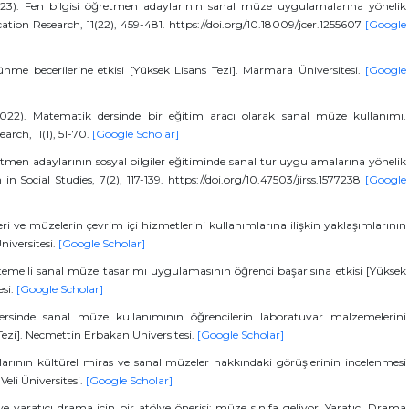
023). Fen bilgisi öğretmen adaylarının sanal müze uygulamalarına yönelik
tion Research, 11(22), 459-481. https://doi.org/10.18009/jcer.1255607
[Google
ünme becerilerine etkisi [Yüksek Lisans Tezi]. Marmara Üniversitesi.
[Google
022). Matematik dersinde bir eğitim aracı olarak sanal müze kullanımı.
arch, 11(1), 51-70.
[Google Scholar]
retmen adaylarının sosyal bilgiler eğitiminde sanal tur uygulamalarına yönelik
in Social Studies, 7(2), 117-139. https://doi.org/10.47503/jirss.1577238
[Google
i ve müzelerin çevrim içi hizmetlerini kullanımlarına ilişkin yaklaşımlarının
niversitesi.
[Google Scholar]
k temelli sanal müze tasarımı uygulamasının öğrenci başarısına etkisi [Yüksek
esi.
[Google Scholar]
ersinde sanal müze kullanımının öğrencilerin laboratuvar malzemelerini
Tezi]. Necmettin Erbakan Üniversitesi.
[Google Scholar]
larının kültürel miras ve sanal müzeler hakkındaki görüşlerinin incelenmesi
Veli Üniversitesi.
[Google Scholar]
 yaratıcı drama için bir atölye önerisi: müze sınıfa geliyor! Yaratıcı Drama