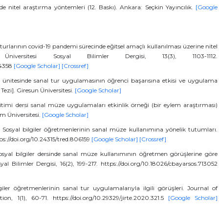
rde nitel araştırma yöntemleri (12. Baskı). Ankara: Seçkin Yayıncılık.
[Google
 turlarının covid-19 pandemi sürecinde eğitsel amaçlı kullanılması üzerine nitel
versitesi Sosyal Bilimler Dergisi, 13(3), 1103-1112.
74358
[Google Scholar]
[Crossref]
esi ünitesinde sanal tur uygulamasının öğrenci başarısına etkisi ve uygulama
Tezi]. Giresun Üniversitesi.
[Google Scholar]
itimi dersi sanal müze uygulamaları etkinlik örneği (bir eylem araştırması)
ım Üniversitesi.
[Google Scholar]
. Sosyal bilgiler öğretmenlerinin sanal müze kullanımına yönelik tutumları.
tps://doi.org/10.24315/tred.806159
[Google Scholar]
[Crossref]
Sosyal bilgiler dersinde sanal müze kullanımının öğretmen görüşlerine göre
yal Bilimler Dergisi, 16(2), 199-217. https://doi.org/10.18026/cbayarsos.713052
ler öğretmenlerinin sanal tur uygulamalarıyla ilgili görüşleri. Journal of
n, 1(1), 60-71. https://doi.org/10.29329/jirte.2020.321.5
[Google Scholar]