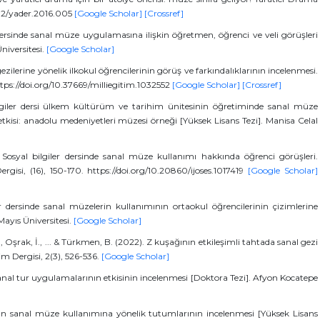
21612/yader.2016.005
[Google Scholar]
[Crossref]
r dersinde sanal müze uygulamasına ilişkin öğretmen, öğrenci ve veli görüşleri
niversitesi.
[Google Scholar]
zilerine yönelik ilkokul öğrencilerinin görüş ve farkındalıklarının incelenmesi.
https://doi.org/10.37669/milliegitim.1032552
[Google Scholar]
[Crossref]
bilgiler dersi ülkem kültürüm ve tarihim ünitesinin öğretiminde sanal müze
etkisi: anadolu medeniyetleri müzesi örneği [Yüksek Lisans Tezi]. Manisa Celal
 Sosyal bilgiler dersinde sanal müze kullanımı hakkında öğrenci görüşleri.
rgisi, (16), 150-170. https://doi.org/10.20860/ijoses.1017419
[Google Scholar]
 dersinde sanal müzelerin kullanımının ortaokul öğrencilerinin çizimlerine
ayıs Üniversitesi.
[Google Scholar]
S., Oşrak, İ., ... & Türkmen, B. (2022). Z kuşağının etkileşimli tahtada sanal gezi
im Dergisi, 2(3), 526-536.
[Google Scholar]
sanal tur uygulamalarının etkisinin incelenmesi [Doktora Tezi]. Afyon Kocatepe
nın sanal müze kullanımına yönelik tutumlarının incelenmesi [Yüksek Lisans