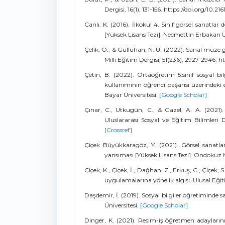
Dergisi, 16(1), 131-156. https://doi.org/10.
Canlı, K. (2016). İlkokul 4. Sınıf görsel sanatla
[Yüksek Lisans Tezi]. Necmettin Erbakan Ü
Çelik, Ö., & Güllühan, N. Ü. (2022). Sanal müze ge
Milli Eğitim Dergisi, 51(236), 2927-2946. 
Çetin, B. (2022). Ortaöğretim 5.sınıf sosyal 
kullanımının öğrenci başarısı üzerindeki 
Bayar Üniversitesi.
[Google Scholar]
Çınar, C., Utkugün, C., & Gazel, A. A. (2021).
Uluslararası Sosyal ve Eğitim Bilimleri De
[Crossref]
Çiçek Büyükkaragöz, Y. (2021). Görsel sanatlar
yansıması [Yüksek Lisans Tezi]. Ondokuz M
Çiçek, K., Çiçek, İ., Dağhan, Z., Erkuş, C., Çiçek, 
uygulamalarına yönelik algısı. Ulusal Eğit
Daşdemir, İ. (2019). Sosyal bilgiler öğretiminde 
Üniversitesi.
[Google Scholar]
Dinger, K. (2021). Resim-iş öğretmen adayları