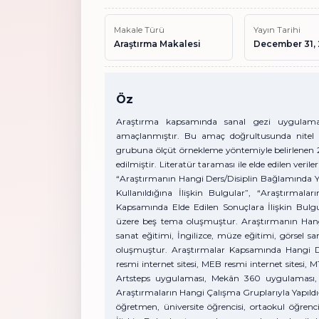
Makale Türü
Yayın Tarihi
Araştırma Makalesi
December 31,
Öz
Araştırma kapsamında sanal gezi uygulamala
amaçlanmıştır. Bu amaç doğrultusunda nitel a
grubuna ölçüt örnekleme yöntemiyle belirlenen 20
edilmiştir. Literatür taraması ile elde edilen veri
“Araştırmanın Hangi Ders/Disiplin Bağlamında Yap
Kullanıldığına İlişkin Bulgular”, “Araştırmala
Kapsamında Elde Edilen Sonuçlara İlişkin Bulg
üzere beş tema oluşmuştur. Araştırmanın Hangi
sanat eğitimi, İngilizce, müze eğitimi, görsel san
oluşmuştur. Araştırmalar Kapsamında Hangi Dij
resmi internet sitesi, MEB resmi internet sitesi,
Artsteps uygulaması, Mekân 360 uygulaması, K
Araştırmaların Hangi Çalışma Gruplarıyla Yapıldığın
öğretmen, üniversite öğrencisi, ortaokul öğren