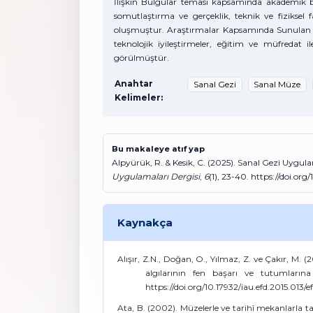
İlişkin Bulgular teması kapsamında akademik b
somutlaştırma ve gerçeklik, teknik ve fiziksel fa
oluşmuştur. Araştırmalar Kapsamında Sunulan Öne
teknolojik iyileştirmeler, eğitim ve müfredat ile
görülmüştür.
Anahtar
Sanal Gezi
Sanal Müze
Kelimeler:
Bu makaleye atıf yap
Alpyürük, R. & Kesik, C. (2025). Sanal Gezi Uygu
Uygulamaları Dergisi
,
6
(1), 23-40. https://doi.or
Kaynakça
Alışır, Z.N., Doğan, O., Yılmaz, Z. ve Çakır, M. (
algılarının fen başarı ve tutumlarına 
https://doi.org/10.17932/iau.efd.2015.013
Ata, B. (2002). Müzelerle ve tarihî mekanlarla t