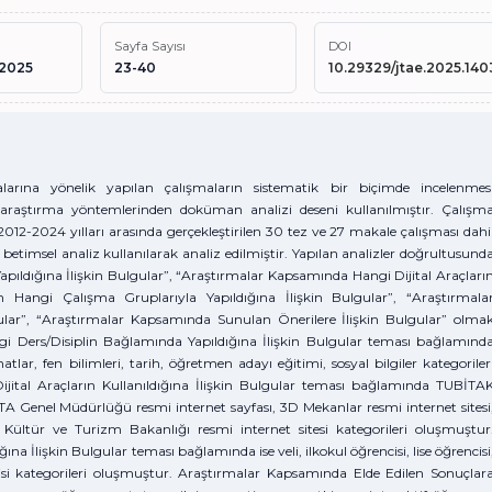
Sayfa Sayısı
DOI
 2025
23-40
10.29329/jtae.2025.140
rına yönelik yapılan çalışmaların sistematik bir biçimde incelenmes
raştırma yöntemlerinden doküman analizi deseni kullanılmıştır. Çalışm
12-2024 yılları arasında gerçekleştirilen 30 tez ve 27 makale çalışması dahi
ler betimsel analiz kullanılarak analiz edilmiştir. Yapılan analizler doğrultusund
ıldığına İlişkin Bulgular”, “Araştırmalar Kapsamında Hangi Dijital Araçları
rın Hangi Çalışma Gruplarıyla Yapıldığına İlişkin Bulgular”, “Araştırmala
ular”, “Araştırmalar Kapsamında Sunulan Önerilere İlişkin Bulgular” olma
 Ders/Disiplin Bağlamında Yapıldığına İlişkin Bulgular teması bağlamınd
atlar, fen bilimleri, tarih, öğretmen adayı eğitimi, sosyal bilgiler kategoriler
ital Araçların Kullanıldığına İlişkin Bulgular teması bağlamında TUBİTA
 MTA Genel Müdürlüğü resmi internet sayfası, 3D Mekanlar resmi internet sitesi
ültür ve Turizm Bakanlığı resmi internet sitesi kategorileri oluşmuştur
a İlişkin Bulgular teması bağlamında ise veli, ilkokul öğrencisi, lise öğrencisi
cisi kategorileri oluşmuştur. Araştırmalar Kapsamında Elde Edilen Sonuçlar