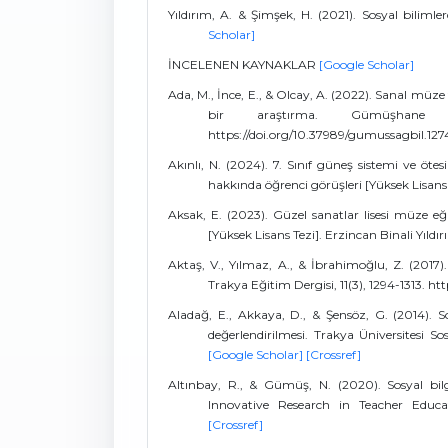
Yıldırım, A. & Şimşek, H. (2021). Sosyal bilimle
Scholar]
İNCELENEN KAYNAKLAR
[Google Scholar]
Ada, M., İnce, E., & Olcay, A. (2022). Sanal müze
bir araştırma. Gümüşhane Üni
https://doi.org/10.37989/gumussagbil.12
Akınlı, N. (2024). 7. Sınıf güneş sistemi ve öt
hakkında öğrenci görüşleri [Yüksek Lisans 
Aksak, E. (2023). Güzel sanatlar lisesi müze eğ
[Yüksek Lisans Tezi]. Erzincan Binali Yıldır
Aktaş, V., Yılmaz, A., & İbrahimoğlu, Z. (2017)
Trakya Eğitim Dergisi, 11(3), 1294-1313. ht
Aladağ, E., Akkaya, D., & Şensöz, G. (2014). 
değerlendirilmesi. Trakya Üniversitesi Sos
[Google Scholar]
[Crossref]
Altınbay, R., & Gümüş, N. (2020). Sosyal bilgi
Innovative Research in Teacher Educatio
[Crossref]