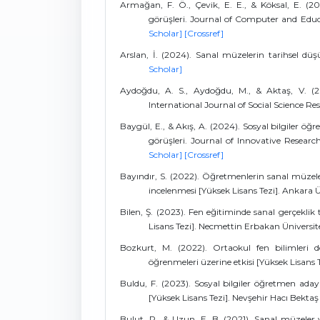
Armağan, F. Ö., Çevik, E. E., & Köksal, E. (2
görüşleri. Journal of Computer and Educa
Scholar]
[Crossref]
Arslan, İ. (2024). Sanal müzelerin tarihsel düş
Scholar]
Aydoğdu, A. S., Aydoğdu, M., & Aktaş, V. (2
International Journal of Social Science Rese
Baygül, E., & Akış, A. (2024). Sosyal bilgiler öğ
görüşleri. Journal of Innovative Research 
Scholar]
[Crossref]
Bayındır, S. (2022). Öğretmenlerin sanal müzeler
incelenmesi [Yüksek Lisans Tezi]. Ankara Ü
Bilen, Ş. (2023). Fen eğitiminde sanal gerçekli
Lisans Tezi]. Necmettin Erbakan Üniversit
Bozkurt, M. (2022). Ortaokul fen bilimleri d
öğrenmeleri üzerine etkisi [Yüksek Lisans 
Buldu, F. (2023). Sosyal bilgiler öğretmen aday
[Yüksek Lisans Tezi]. Nevşehir Hacı Bektaş 
Bulut, P., & Uzun, E. B. (2021). Sanal müzeler ve