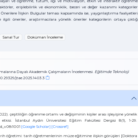
aşarı ve öğrenme, tutum, ilgi ve motivasyon, etkin ve interaktif öğrenme
ktörler, erişilebilirlik ve ekonomiklik, beceri ve değer kazanımı kategoriler
rilere İlişkin Bulgular teması kapsamında ise, yaygınlaştırma faaliyetleri
 ilgili öneriler, araştırmacılara yönelik öneriler kategorilerin ortaya çıktığ
Sanal Tur
Doküman İnceleme
lamalarına Dayalı Akademik Çalışmaların İncelenmesi.
Eğitimde Teknoloji
g/10.29329/jtae.2025.1403.3
2022). çeşitliliğin öğrenme ortamı ve değişiminin kişiler arası işleyişine yönelik
etkisi. İstanbul Aydın Üniversitesi Eğitim Fakültesi Dergisi 8(1), 1-29.
/efd_v08i1001
[Google Scholar]
[Crossref]
arih öğretimi: tarih öğretmenlerinin müze eğitimine ilişkin görüşleri [Doktora