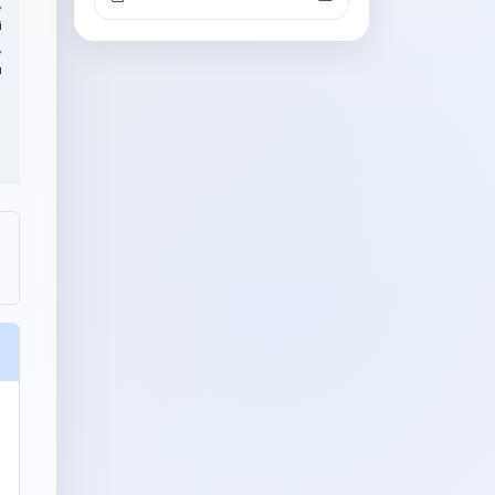
,
i
,
ı