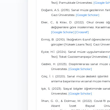
Tezi]. Pamukkale Üniversitesi.
[Google Sch
Doğanlı, A.S. (2019). Sanal müze gezilerinin farklı
Gazi Üniversitesi.
[Google Scholar]
Eker, C., & Kılav, D. (2022). Okul öncesi öğ
değişkenlere göre incelenmesi. Karaelmas E
[Google Scholar]
[Crossref]
Ermiş, B. (2010). İlköğretim 6.sınıf öğrencilerin
görüşleri [Yüksek Lisans Tezi]. Gazi Ünivers
Eyice, H.İ. (2024). Sanal müze uygulamalarının s
Tezi]. Tokat Gaziosmanpaşa Üniversitesi.
Gedikli, H. (2023). Disiplinlerarası sanal müz
Üniversitesi.
[Google Scholar]
Gılıç, İ. I. (2020). Sanal müze destekli işbirlik
anlama başarılarına ve sanal müze memnuni
Işık, S. (2023). Sosyal bilgiler öğretiminde sa
Üniversitesi.
[Google Scholar]
İlhan, G. O., & Dolmaz, M. (2022). Covid-19 p
Abant İzzet Baysal Ünivers